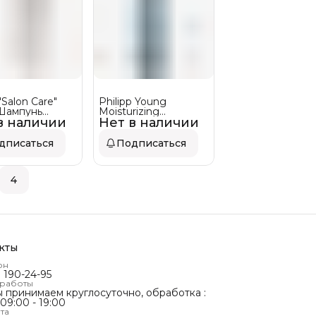
"Salon Care"
Philipp Young
Шампунь
Moisturizing
в наличии
кой очистки PH
Нет в наличии
Шампунь
,5
Увлажняющий c
кератином
дписаться
Подписаться
4
кты
он
) 190-24-95
 работы
ы принимаем круглосуточно, обработка :
 09:00 - 19:00
та