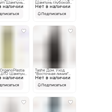
um Шампунь
Шампунь глубокой
в наличии
кой очистки
Нет в наличии
очистки
дписаться
Подписаться
OrganoPlastia
Tashe Дом. Уход
 ШГО Шампунь
"Восточная линия"
в наличии
кой очистки
Нет в наличии
Шампунь-детокс для
волос
дписаться
Подписаться