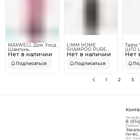
MAXWELL Дом. Уход
LIMM HOME
Tashe 
Шампунь
SHAMPOO PURE
ШГО 
Нет в наличии
Увлажняющий Result
Нет в наличии
MOISTURE Шампунь
Нет 
глубо
Shampoo АКЦИЯ!
увлажняющий
8,0 - 8
Снятие с продаж
Подписаться
Подписаться
По
1
2
3
Конта
Телеф
8 (914
Режим
Заказ
пн-вс,
Эл. поч