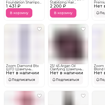
Foundation Shampoo
Stabilizing Hair
Premi
1 431 ₽
- Шампунь
2 200 ₽
Shampoo
Нет 
глубо
серебристый
Стабилизирующий
тонирующий
шампунь
В корзину
В корзину
По
Zoom Diamond Btx
23/ 45 Argan Oil
Zoom 
ШГО Шампунь
Clarifying Шампунь
Blond
Нет в наличии
глубокой очистки
Нет в наличии
МЕЛКИЙ ОПТ 10 шт
Нет 
глубо
по 400 мл (скидка
4200 р.)
Подписаться
Подписаться
По