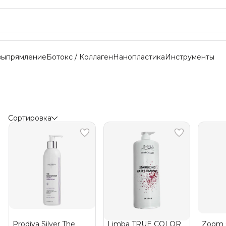
выпрямление
Ботокс / Коллаген
Нанопластика
Инструменты
Сортировка
Prodiva Silver The
Limba TRUE COLOR
Zoom 