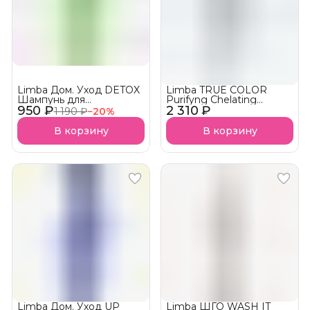
Limba Дом. Уход DETOX
Limba TRUE COLOR
Шампунь для
Purifyng Chelating
950 ₽
нормальной и жирной
2 310 ₽
Shampoo Хелатирующий
1 190 ₽
−
20
%
кожи головы Oily Hair
шампунь
Cleansing АКЦИЯ!
В корзину
В корзину
Limba Дом. Уход UP
Limba ШГО WASH IT