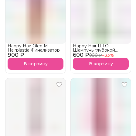
Happy Hair Oleo M
Happy Hair ШГО
Hairplastia Финализатор
Шампунь глубокой
900 ₽
600 ₽
очистки и Пилинг 2в 1
900 ₽
−
33
%
Shampoo DTX АКЦИЯ!
В корзину
В корзину