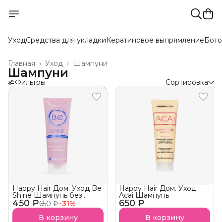
Уход
Средства для укладки
Кератиновое выпрямление
Бото
Главная
›
Уход
›
Шампуни
Шампуни
Фильтры
Сортировка
Happy Hair Дом. Уход Be
Happy Hair Дом. Уход
Shine Шампунь без
Acai Шампунь
450 ₽
сульфатов АКЦИЯ!
650 ₽
650 ₽
−
31
%
В корзину
В корзину