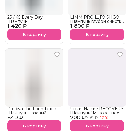
23 / 45 Every Day
LIMM PRO ШГО SHGO
Шампунь
Шампунь глубой очистки
1 420 ₽
1 800 ₽
для ботокса и кератина
В корзину
В корзину
Prodiva The Foundation
Urban Nature RECOVERY
Шампунь Базовый
Шампунь "Мгновенное
640 ₽
700 ₽
восстановление"
799 ₽
−
12
%
В корзину
В корзину