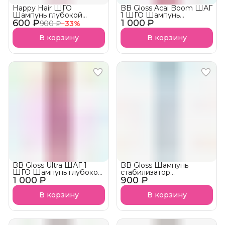
Happy Hair ШГО
BB Gloss Acai Boom ШАГ
Шампунь глубокой
1 ШГО Шампунь
600 ₽
очистки Shampoo №1
1 000 ₽
глубокой очистки
900 ₽
−
33
%
АКЦИЯ!
В корзину
В корзину
BB Gloss Ultra ШАГ 1
BB Gloss Шампунь
ШГО Шампунь глубокой
стабилизатор
1 000 ₽
очистки
900 ₽
Estabilizador
В корзину
В корзину