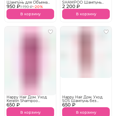
Шампунь для Объема
SHAMPOO Шампунь
950 ₽
PURE VOLUM
2 200 ₽
Глубокой Очистки ph 6.0-
1 190 ₽
−
20
%
SHAMPOO АКЦИЯ!
7.0
В корзину
В корзину
Happy Hair Дом. Уход
Happy Hair Дом. Уход
Keratin Shampoo
SOS Шампунь без
650 ₽
Шампунь
650 ₽
сульфатов
В корзину
В корзину