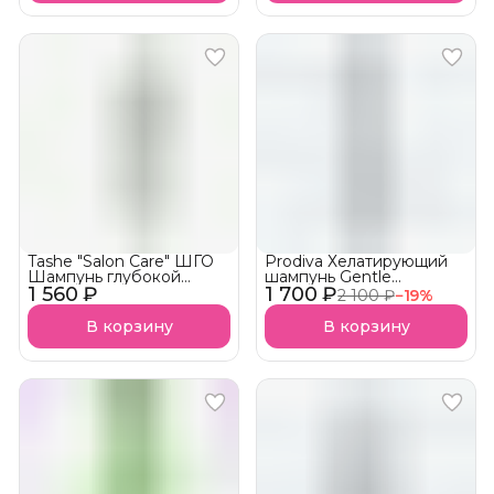
Tashe "Salon Care" ШГО
Prodiva Хелатирующий
Шампунь глубокой
шампунь Gentle
1 560 ₽
очистки PH 5,0-5,5
1 700 ₽
Chelating Shampoo PRO!
2 100 ₽
−
19
%
АКЦИЯ!
В корзину
В корзину