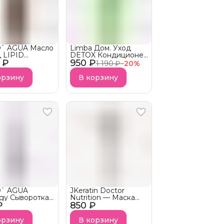
` AGUA Масло
Limba Дом. Уход
 LIPID
DETOX Кондиционер
 ₽
ERY DRY OIL
950 ₽
Detangling
1 190 ₽
−
20
%
Y
Conditiiner АКЦИЯ!
орзину
В корзину
` AGUA
JKeratin Doctor
ogy Сыворотка
Nutrition — Маска
₽
ста волос
850 ₽
для глубокого
TH
питания и блеска
ATING SERUM
волос с комплексом
орзину
В корзину