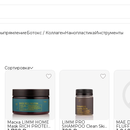
выпрямление
Ботокс / Коллаген
Нанопластика
Инструменты
Сортировка
Маска LIMM HOME
LIMM PRO
MAE D
Mask RICH PROTEIN
SHAMPOO Clean Skin
FLUFF