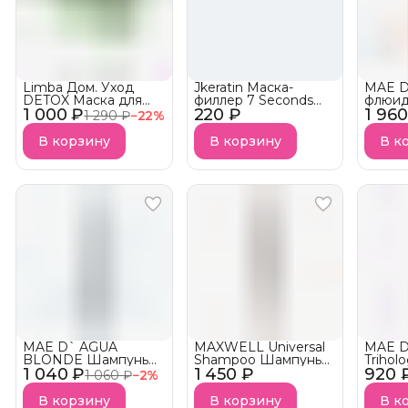
Limba Дом. Уход
Jkeratin Маска-
MAE D
DETOX Маска для
филлер 7 Seconds
флюид
1 000 ₽
сухих и пористых
220 ₽
Elixir Несмываемая с
1 960
RECOV
1 290 ₽
−
22
%
волос Limba
ароматом Fleur
SPRA
Antioxidant Hydrating
Narcotique
В корзину
В корзину
В к
АКЦИЯ!
MAE D` AGUA
MAXWELL Universal
MAE D
BLONDE Шампунь
Shampoo Шампунь
Trihol
1 040 ₽
для волос
1 450 ₽
для глубокой
920 
для ро
1 060 ₽
−
2
%
оттеночный
очистки
GROW
ACTIV
В корзину
В корзину
В к