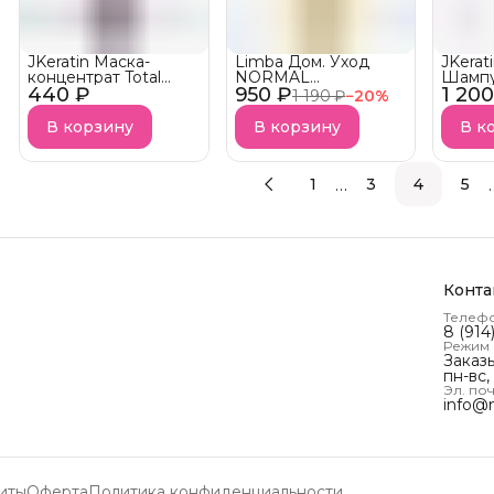
JKeratin Маска-
Limba Дом. Уход
JKerat
концентрат Total
NORMAL
Шамп
440 ₽
Repair 11 in 1 с
950 ₽
Кондиционер
1 200
стаби
1 190 ₽
−
20
%
ароматом Lost Cherry
Питательный
завер
NOURISHING
проце
В корзину
В корзину
В к
CONDITIONER
АКЦИЯ!
…
1
3
4
5
Конта
Телеф
8 (914
Режим
Заказ
пн-вс,
Эл. поч
info@
иты
Оферта
Политика конфиденциальности