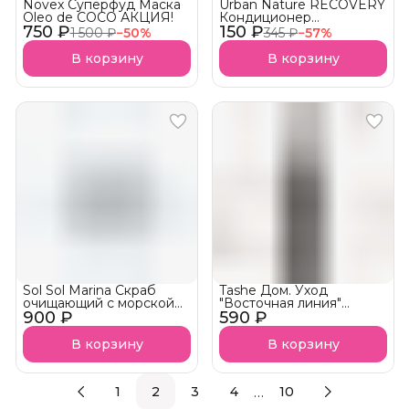
Novex Суперфуд Маска
Urban Nature RECOVERY
Oleo de COCO АКЦИЯ!
Кондиционер
750 ₽
150 ₽
"Мгновенное
1 500 ₽
−
50
%
345 ₽
−
57
%
восстановление"
АКЦИЯ!
В корзину
В корзину
Sol Sol Marina Скраб
Tashe Дом. Уход
очищающий с морской
"Восточная линия"
900 ₽
солью
590 ₽
Сыворотка для густоты
волос Moringa
В корзину
В корзину
…
1
2
3
4
10