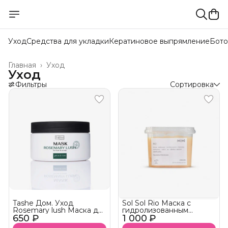
Уход
Средства для укладки
Кератиновое выпрямление
Бото
Главная
›
Уход
Уход
Фильтры
Сортировка
Tashe Дом. Уход
Sol Sol Rio Маска с
Rosemary lush Маска для
гидролизованным
650 ₽
волос и кожи головы ❌
1 000 ₽
кератином
НЕТ В НАЛИЧИИ!