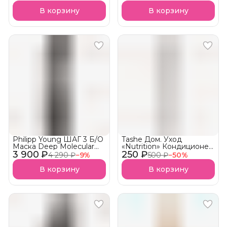
В корзину
В корзину
Philipp Young ШАГ 3 Б/О
Tashe Дом. Уход
Маска Deep Molecular
«Nutrition» Кондиционер
3 900 ₽
Conditioner
250 ₽
для волос АКЦИЯ!
4 290 ₽
−
9
%
500 ₽
−
50
%
Ультраувлажняющая
Снятие с продажи
(DM) Parfum free
В корзину
В корзину