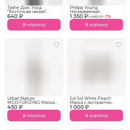
Tashe Дом. Уход
Philipp Young
"Восточная линия"
Несмываемый
640 ₽
Пилинг-маска для кожи
1 350 ₽
кондиционер
1 450 ₽
−
7
%
головы Ginger
термозащита LEAVE-IN
Conditioner
В корзину
В корзину
Urban Nature
Sol Sol White Peach
MOISTURIZING Маска
Маска с экстрактом
450 ₽
увлажняющая для волос
1 000 ₽
белого персика
АКЦИЯ!
В корзину
В корзину