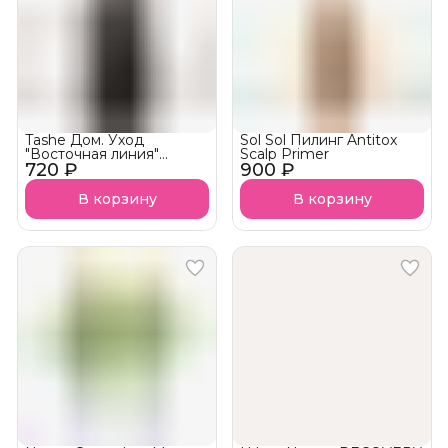
Tashe Дом. Уход
Sol Sol Пилинг Antitox
"Восточная линия"
Scalp Primer
720 ₽
Кондиционер для волос
900 ₽
2 в 1 Сardamon
В корзину
В корзину