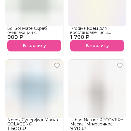
Sol Sol Mate Скраб
Prodiva Крем для
очищающий с
восстановления и
900 ₽
экстрактом листьев
1 790 ₽
гладкости волос Silky
падуба
Hair Cream NEW!
В корзину
В корзину
Novex Суперфуд Маска
Urban Nature RECOVERY
COLAGENO
Маска "Мгновенное
1 500 ₽
970 ₽
восстановление"