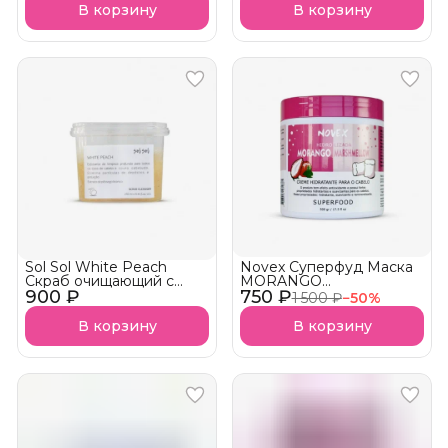
В корзину
В корзину
Sol Sol White Peach
Novex Суперфуд Маска
Скраб очищающий с
MORANGO
900 ₽
экстрактом белого
750 ₽
MARSHMELLOW
1 500 ₽
−
50
%
персика
АКЦИЯ!
В корзину
В корзину