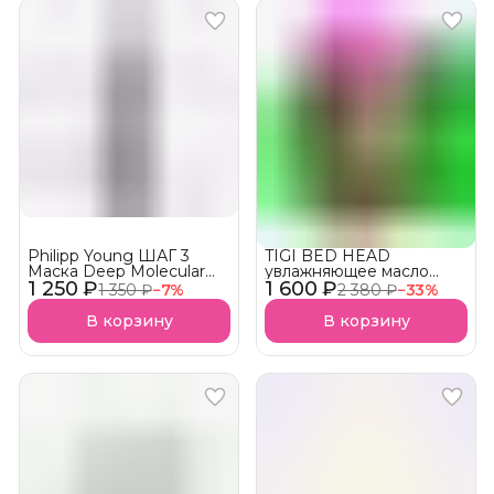
Philipp Young ШАГ 3
TIGI BED HEAD
Маска Deep Molecular
увлажняющее масло
1 250 ₽
Conditioner
1 600 ₽
желе для волос WANNA
1 350 ₽
−
7
%
2 380 ₽
−
33
%
Ультраувлажняющая
GLOW АКЦИЯ!
(DM)
В корзину
В корзину