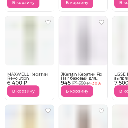
В корзину
В корзину
В к
MAXWELL Кератин
JKeratin Кератин Fix
LiSSE 
Revolution
Hair базовый для
выпря
6 400 ₽
945 ₽
выпрямления волос
7 50
ABSOL
1 350 ₽
−
30
%
АКЦИЯ!
В корзину
В корзину
В к