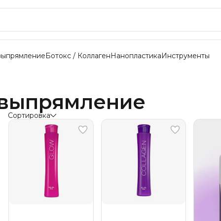
выпрямление
Ботокс / Коллаген
Нанопластика
Инструменты
 выпрямление
Сортировка