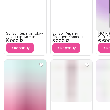
Sol Sol Кератин Glow
Sol Sol Кератин
NO FR
для выпрямления
Collagen Коллаген
Soft S
5 000 ₽
волос
5 000 ₽
для выпрямления
6 60
Syste
волос
Limba 
В корзину
В корзину
В к