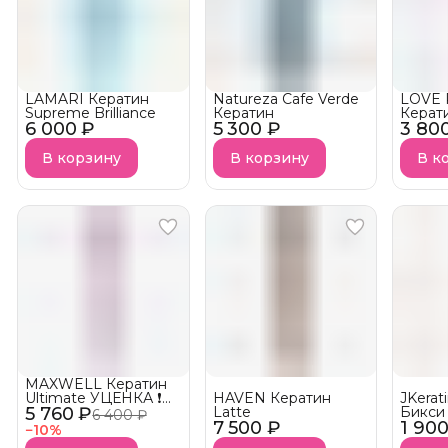
LAMARI Кератин
Natureza Cafe Verde
LOVE 
Supreme Brilliance
Кератин
Керат
6 000 ₽
5 300 ₽
3 80
Acai
В корзину
В корзину
В к
MAXWELL Кератин
Ultimate УЦЕНКА ❗️
HAVEN Кератин
JKerat
5 760 ₽
по срокам годности
Latte
Бикси 
6 400 ₽
7 500 ₽
1 90
BOTOH
−
10
%