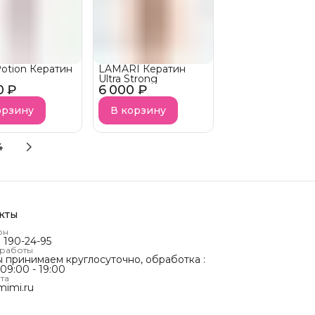
otion Кератин
LAMARI Кератин
Ultra Strong
0 ₽
6 000 ₽
орзину
В корзину
4
кты
он
) 190-24-95
 работы
ы принимаем круглосуточно, обработка :
 09:00 - 19:00
та
mimi.ru