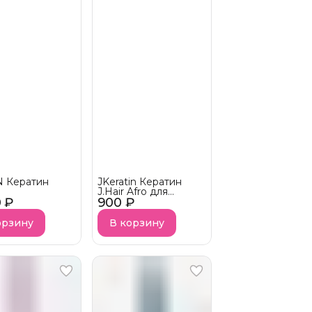
 Кератин
JKeratin Кератин
J.Hair Afro для
0 ₽
900 ₽
выпрямления
жёстких кудрявых
волос
орзину
В корзину