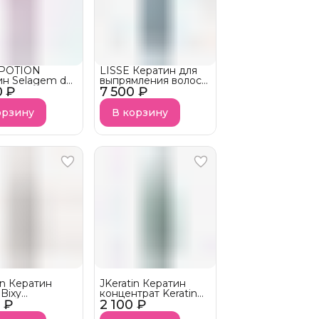
POTION
LISSE Кератин для
ин Selagem de
выпрямления волос
0 ₽
7 500 ₽
POWER STRAIGHT
орзину
В корзину
in Кератин
JKeratin Кератин
Bixy
концентрат Keratin
0 ₽
AIR 2 в 1
2 100 ₽
Shine для всех типов
волос