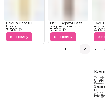
HAVEN Кератин
LISSE Кератин для
Love P
Honey
выпрямления волос
Repair
7 500 ₽
7 500 ₽
COCOA SILK FLOW
4 00
В корзину
В корзину
В к
1
2
3
Конта
Телеф
8 (914
Режим
Заказ
пн-вс,
Эл. поч
info@