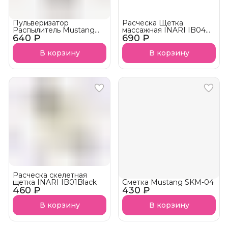
Пульверизатор
Расческа Щетка
Распылитель Mustang
массажная INARI IB04
640 ₽
MPPS05 с рисунком
690 ₽
Черный
В корзину
В корзину
Расческа скелетная
щетка INARI IB01Black
Сметка Mustang SKM-04
460 ₽
430 ₽
В корзину
В корзину