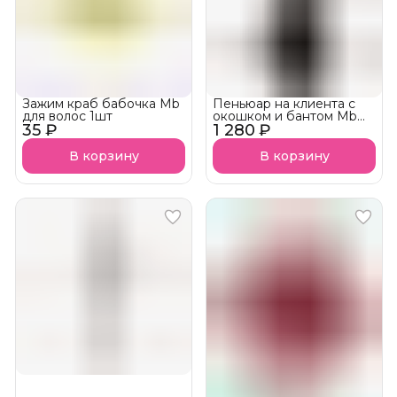
Зажим краб бабочка Mb
Пеньюар на клиента с
для волос 1шт
окошком и бантом Mb
35 ₽
1 280 ₽
ПРОФИ и бантом
В корзину
В корзину