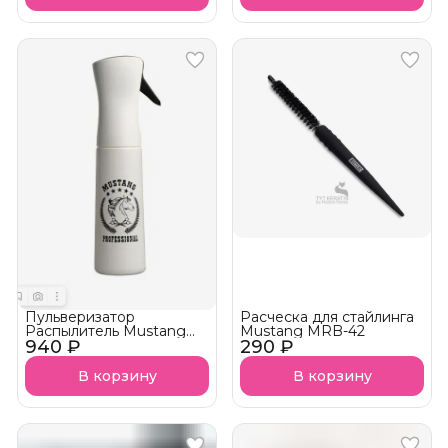
Пульверизатор
Расческа для стайлинга
Распылитель Mustang
Mustang MRB-42
940 ₽
MPPS03 330 мл
290 ₽
В корзину
В корзину