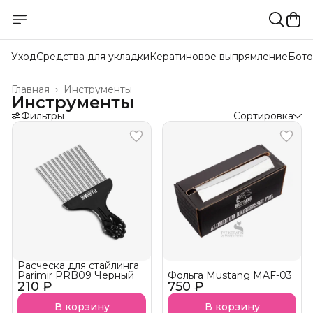
Уход
Средства для укладки
Кератиновое выпрямление
Бото
Главная
›
Инструменты
Инструменты
Фильтры
Сортировка
Расческа для стайлинга
Parimir PRB09 Черный
Фольга Mustang MAF-03
210 ₽
750 ₽
В корзину
В корзину