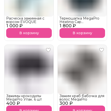
Расческа зажимная с
Термошапка MegaPro
ворсом EVOQUE
Heating Cap
1 000 ₽
1 800 ₽
Электрическая
В корзину
В корзину
Зажимы крокодилы
Зажим краб бабочка для
MegaPro Упак. 6 шт
волос MegaPro
400 ₽
300 ₽
В корзину
В корзину