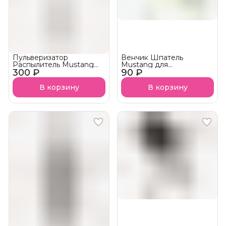
Пульверизатор
Венчик Шпатель
Распылитель Mustang
Mustang для
300 ₽
MPPS-04 30 мл
90 ₽
смешивания KMVK-03
В корзину
В корзину