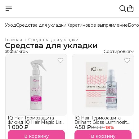
Уход
Средства для укладки
Кератиновое выпрямление
Бото
Главная
›
Средства для укладки
Средства для укладки
Фильтры
Сортировка
IQ Hair Термозащита
IQ Hair Термозащита
флюид IQ Hair Magic Liss
Brilhant Gloss Luminosita
1 000 ₽
с эффектом ботокса
450 ₽
Pink АКЦИЯ!
550 ₽
−
18
%
В корзину
В корзину