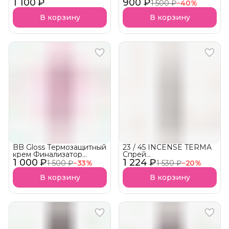
1 100 ₽
прикорневого объема и
900 ₽
глиттер эффектом
1 500 ₽
−
40
%
завивки волос
АКЦИЯ!
В корзину
В корзину
BB Gloss Термозащитный
23 / 45 INCENSE TERMA
крем Финализатор
Спрей
1 000 ₽
Blindagem Leave In
1 224 ₽
парфюмированная
1 500 ₽
−
33
%
1 530 ₽
−
20
%
АКЦИЯ!
термозащита АКЦИЯ!
В корзину
В корзину