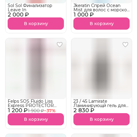
Sol Sol Финализатор
Jkeratin Cпрей Ocean
Leave In
Mist для волос с морской
2 000 ₽
1 000 ₽
солью
В корзину
В корзину
Felps SOS Fluido Liss
23 / 45 Lamirate
Express PROTECTOR
Ламинирующй гель для
1 200 ₽
TERMICO —
2 830 ₽
волос
1 900 ₽
−
37
%
термозащитная
подложка-спрей АКЦИЯ!
В корзину
В корзину