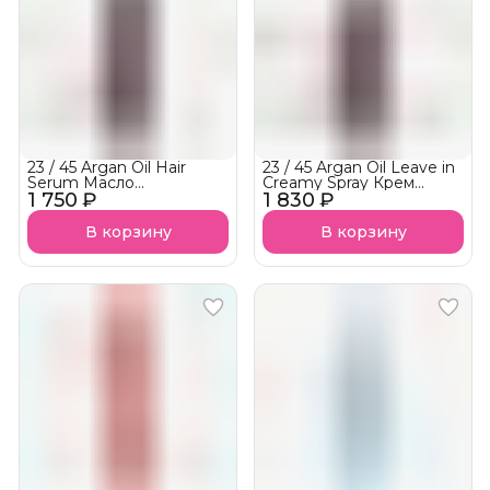
23 / 45 Argan Oil Hair
23 / 45 Argan Oil Leave in
Serum Масло
Creamy Spray Крем
1 750 ₽
термозащита
1 830 ₽
спрей термозащита
В корзину
В корзину