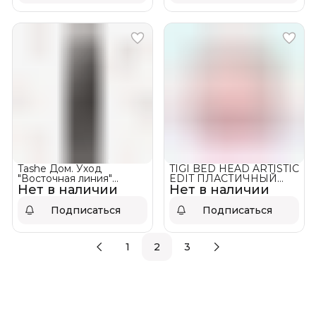
Tashe Дом. Уход
TIGI BED HEAD ARTISTIC
"Восточная линия"
EDIT ПЛАСТИЧНЫЙ
Нет в наличии
Спрей-сияние для волос
Нет в наличии
ВОСК MIND GAMES 50
Подписаться
Подписаться
1
2
3