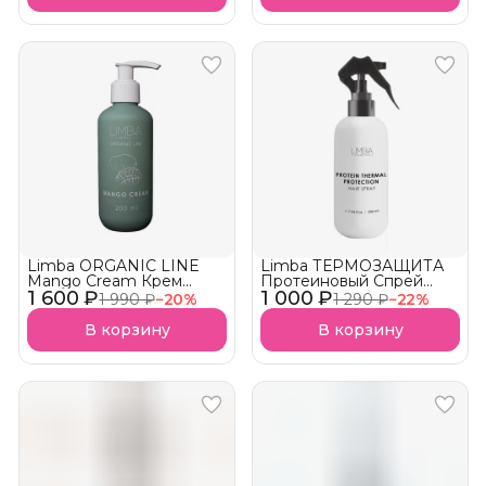
Limba ORGANIC LINE
Limba ТЕРМОЗАЩИТА
Mango Cream Крем
Протеиновый Спрей
1 600 ₽
Термозащита АКЦИЯ!
1 000 ₽
PROTEIN THERMAL
1 990 ₽
−
20
%
1 290 ₽
−
22
%
PROTECTION SPRAY
АКЦИЯ!
В корзину
В корзину