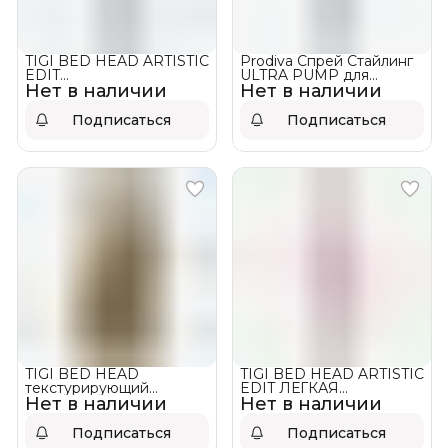
TIGI BED HEAD ARTISTIC
Prodiva Спрей Стайлинг
EDIT
ULTRA PUMP для
Нет в наличии
МНОГОФУНКЦИОНАЛЬНЫЙ
Нет в наличии
создания прикорневого
КРЕМ - СТАЙЛИНГ
объёма АКЦИЯ!
WAVE RIDER
Подписаться
Подписаться
TIGI BED HEAD
TIGI BED HEAD ARTISTIC
текстурирующий
EDIT ЛЕГКАЯ
Нет в наличии
карандаш для волос
Нет в наличии
СЫВОРОТКА ДЛЯ
WAX STICK ❌ НЕТ В
ПРИДАНИЯ ТЕКСТУРЫ
НАЛИЧИИ!
JUXTA-POSE
Подписаться
Подписаться