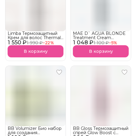
Limba Термозащитный
MAE D` AGUA BLONDE
Крем для волос Thermal
Treatment Cream
1 550 ₽
Protection Glaze Hair
1 048 ₽
Термозащитный Крем-
1 990 ₽
−
22
%
1 100 ₽
−
5
%
Cream АКЦИЯ!
шиммер
В корзину
В корзину
BB Volumizer Био набор
BB Gloss Термозащитный
для создания
спрей Glow Boost с